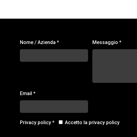
Modulo
Nome / Azienda
*
Messaggio
*
di
contatto
footer
Email
*
Privacy policy
*
Accetto la privacy policy