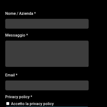
Modulo
Nome / Azienda
*
di
contatto
footer
Messaggio
*
Email
*
Privacy policy
*
Accetto la privacy policy